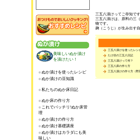
三五八漬けってご存知で
三五八漬けは、原料の三
物です。
麹（こうじ）が生み出す
三五八漬けを使ったレシ
美味しいぬか漬け
たけ坊の三五八日記
を漬けたい！
三五八漬けって何？
三五八床の作り方
ぬか漬けを使ったレシピ
三五八漬けの作り方（野
ぬか漬けの豆知識
私たちのぬか床日記
ぬか床の作り方
これでバッチリ!ぬか床管
理
ぬか漬けの作り方
ぬか漬け基礎講座
ぬか漬けはカラダにも美
味しい