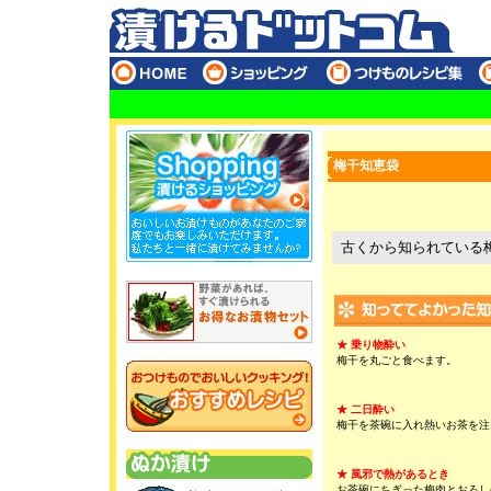
梅干知恵袋
古くから知られている
★ 乗り物酔い
梅干を丸ごと食べます。
★ 二日酔い
梅干を茶碗に入れ熱いお茶を注
★ 風邪で熱があるとき
お茶碗にちぎった梅肉とおろし