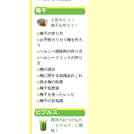
人気ＮＯ.１！
梅干を作ろう！
梅干の作り方
お手軽カリカリ梅を作ろ
う
ヘルシー調味料の作り方
ヘルシードリンクの作り
方
梅の成分
梅に関する知識あれこれ
焼き梅の効果
梅干知恵袋
梅干を使ったレシピ
梅干の豆知識
西洋のおつけもの
「 ピクルス」に挑
戦！