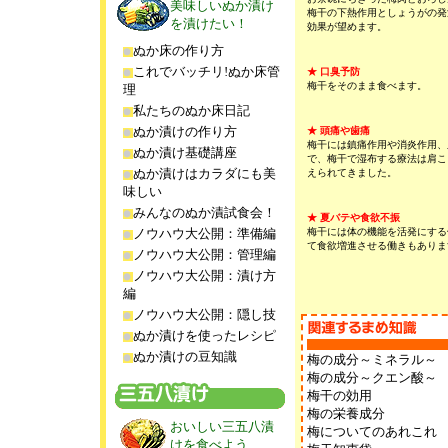
美味しいぬか漬け
梅干の下熱作用としょうがの発
を漬けたい！
効果が望めます。
ぬか床の作り方
これでバッチリ!ぬか床管
★ 口臭予防
梅干をそのまま食べます。
理
私たちのぬか床日記
ぬか漬けの作り方
★ 頭痛や歯痛
梅干には鎮痛作用や消炎作用、
ぬか漬け基礎講座
で、梅干で湿布する療法は肩こ
ぬか漬けはカラダにも美
えられてきました。
味しい
みんなのぬか漬試食会！
★ 夏バテや食欲不振
ノウハウ大公開：準備編
梅干には体の機能を活発にする
て食欲増進させる働きもありま
ノウハウ大公開：管理編
ノウハウ大公開：漬け方
編
ノウハウ大公開：隠し技
ぬか漬けを使ったレシピ
ぬか漬けの豆知識
梅の成分～ミネラル～
梅の成分～クエン酸～
梅干の効用
梅の栄養成分
おいしい三五八漬
梅についてのあれこれ
けを食べよう