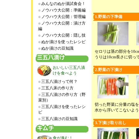
みんなのぬか漬試食会！
ノウハウ大公開：準備編
ノウハウ大公開：管理編
1.野菜の下準備
ノウハウ大公開：漬け方
編
ノウハウ大公開：隠し技
ぬか漬けを使ったレシピ
ぬか漬けの豆知識
セロリは茎の部分を10
うりは10cm長さに切っ
おいしい三五八漬
2.野菜の下漬け
けを食べよう
三五八漬けって何？
三五八床の作り方
三五八漬けの作り方（野
菜別）
切った野菜に分量の塩を
三五八漬けを使ったレシ
水から浮いてこないよう
ピ
三五八漬けの豆知識
3.下漬け取り出し
食が進む！