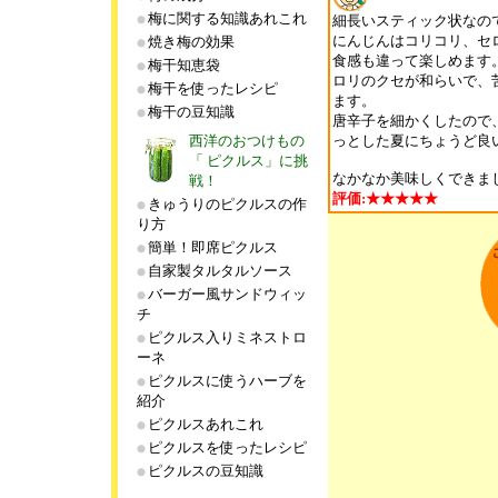
梅に関する知識あれこれ
細長いスティック状なの
にんじんはコリコリ、セ
焼き梅の効果
食感も違って楽しめます
梅干知恵袋
ロリのクセが和らいで、
梅干を使ったレシピ
ます。
梅干の豆知識
唐辛子を細かくしたので
西洋のおつけもの
っとした夏にちょうど良
「 ピクルス」に挑
なかなか美味しくできま
戦！
評価:★★★★★
きゅうりのピクルスの作
り方
簡単！即席ピクルス
自家製タルタルソース
バーガー風サンドウィッ
チ
ピクルス入りミネストロ
ーネ
ピクルスに使うハーブを
紹介
ピクルスあれこれ
ピクルスを使ったレシピ
ピクルスの豆知識