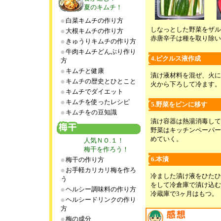
夏のキムチ！
白菜キムチの作り方
しなっとした野菜をザル
大根キムチの作り方
赤唐辛子は種を取り除い
きゅうりキムチの作り方
牛肉キムチどんぶり作り
4.ピクルス液作成
方
キムチと健康
漬け液材料を混ぜ、火に
キムチの歴史とひとこと
火から下ろして冷ます。
キムチでダイエット
キムチを使ったレシピ
5.野菜をビンに移す
キムチをの豆知識
漬け容器は熱湯消毒して
野菜はキッチンペーパー
めていく。
人気ＮＯ.１！
梅干を作ろう！
6.本漬
梅干の作り方
お手軽カリカリ梅を作ろ
冷ました漬け液をひたひ
う
をして冷倉庫で漬け込む
ヘルシー調味料の作り方
冷蔵庫で3ヶ月はもつ。
ヘルシードリンクの作り
方
梅の成分